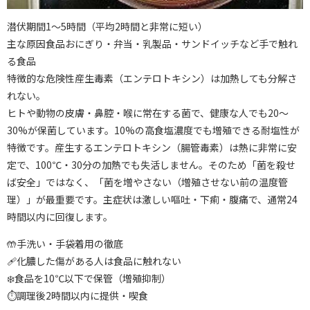
潜伏期間1〜5時間（平均2時間と非常に短い）
主な原因食品おにぎり・弁当・乳製品・サンドイッチなど手で触れ
る食品
特徴的な危険性産生毒素（エンテロトキシン）は加熱しても分解さ
れない。
ヒトや動物の皮膚・鼻腔・喉に常在する菌で、健康な人でも20〜
30%が保菌しています。10%の高食塩濃度でも増殖できる耐塩性が
特徴です。産生するエンテロトキシン（腸管毒素）は熱に非常に安
定で、100℃・30分の加熱でも失活しません。そのため「菌を殺せ
ば安全」ではなく、「菌を増やさない（増殖させない前の温度管
理）」が最重要です。主症状は激しい嘔吐・下痢・腹痛で、通常24
時間以内に回復します。
🤲手洗い・手袋着用の徹底
🩹化膿した傷がある人は食品に触れない
❄️食品を10℃以下で保管（増殖抑制）
⏱調理後2時間以内に提供・喫食