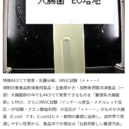
特徴44.5℃で発育・乳糖分解、IMViC試験（＋＋－－）
規制対象食品乾燥食肉製品・生食用かき・加熱後摂取冷凍食品（一
部）大腸菌群の中でも44.5℃で発育できるものを「糞便系大腸菌
群」と呼び、さらにIMViC試験（インドール産生・メチルレッド反
応・VP試験・クエン酸塩利用）の反応が「＋＋－－」のものが大腸
菌（E.coli）です。E.coliはヒト・動物の糞便に由来し、自然界で死
滅しやすい性質から、食品中での検出は「比較的新しい糞便汚染」