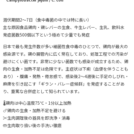
潜伏期間2〜7日（食中毒菌の中では特に長い）
主な原因食品鶏肉・鶏レバーの生食、牛生レバー、生乳、飲料水
発症菌数500個以下という極めて少量でも発症
日本で最も発生件数が多い細菌性食中毒のひとつで、鶏肉が最大の
感染源です。鶏の腸管内に広く常在しており、処理工程での汚染が
避けにくい菌です。非常に少ない菌数でも感染が成立するため、鶏
肉の生食・加熱不足は危険です。主症状は下痢（血便を伴うことも
あり）・腹痛・発熱・倦怠感で、感染後2〜4週後に手足のしびれ・
麻痺を引き起こす「ギラン・バレー症候群」を発症することがあ
り、重篤な合併症として知られています。
🌡鶏肉は中心温度75℃・1分以上加熱
🍗鶏肉の生食・加熱不足を避ける
✂️生肉調理後の器具を即洗浄・消毒
🤲生肉取り扱い後の手洗い徹底