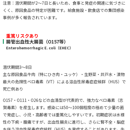
注意：潜伏期間が2〜7日と長いため、食事と発症の関連に気づきに
くく、原因食品の特定が困難です。給食施設・飲食店での集団感染
事例が多く報告されています。
重篤リスクあり
腸管出血性大腸菌（O157等）
Enterohemorrhagic E. coli（EHEC）
潜伏期間3〜8日
主な原因食品牛肉（特にひき肉・ユッケ）・生野菜・井戸水・漬物
最大の危険性ベロ毒素（VT）による溶血性尿毒症症候群（HUS）で
死亡例あり
O157・O111・O26などの血清型が代表的で、強力なベロ毒素（志
賀毒素）を産生します。感染には50〜100個程度の極めて少量の菌
で発症し、小児・高齢者では重篤化しやすいです。初期症状は水様
性の下痢・腹痛ですが、出血性腸炎に進行し、さらに腎不全・脳症
を伴う溶血性尿毒症症候群（HUS）を発症することがあります。牛