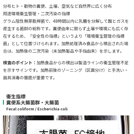
分布ヒト・動物の糞便、土壌、空気など自然界に広く分布
用途環境衛生管理・二次汚染の指標
グラム陰性無芽胞桿菌で、48時間以内に乳糖を分解して酸とガスを
産生する菌群の総称です。糞便由来に限らず土壌や環境にも広く存
在するため、「安全性の指標」というより「環境衛生管理の指標
菌」として位置づけられます。加熱処理済み食品から検出された場
合は、加熱後の二次汚染（未加熱製品や手指由来）を示します。
検査のポイント：
加熱食品からの検出は製造ラインの衛生管理不足
を示すサインです。加熱前後のゾーニング（区画分け）と手洗い・
器具消毒の徹底が重要です。
衛生指標
糞便系大腸菌群・大腸菌
Fecal coliform / Escherichia coli