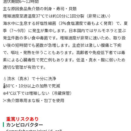
潜伏期間6〜12時間
主な原因食品魚介類の刺身・寿司・貝類
増殖速度至適温度37℃では約10分に1回分裂（非常に速い）
海水中に生息する好塩性細菌（3%食塩濃度で最もよく発育）で、夏
季（7〜9月）に発生が集中します。日本国内ではサルモネラと並ぶ
発生件数の多い食中毒菌です。増殖速度が非常に速いため、取り扱
い後の短時間でも菌数が急増します。主症状は激しい腹痛と下痢
で、嘔吐・発熱を伴うこともあります。高齢者や免疫低下者では毒
素による心臓毒性で死亡例もあります。低温・真水・酸に弱いため
適切な管理が有効です。
💧流水（真水）で十分に洗浄
🌡60℃・10分以上の加熱で死滅
❄️4℃以下では増殖しない（冷蔵保管）
✂️魚介類専用まな板・包丁を使用
重篤リスクあり
カンピロバクター
Campylobacter jejuni / C. coli