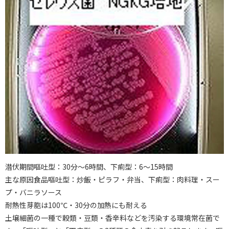
潜伏期間嘔吐型：30分〜6時間、下痢型：6〜15時間
主な原因食品嘔吐型：炒飯・ピラフ・弁当、下痢型：肉料理・スー
プ・バニラソース
耐熱性芽胞は100℃・30分の加熱にも耐える
土壌細菌の一種で穀類・豆類・香辛料などを汚染する環境常在菌で