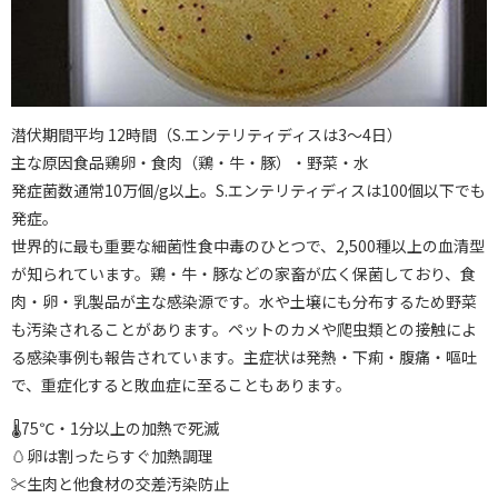
潜伏期間平均 12時間（S.エンテリティディスは3〜4日）
主な原因食品鶏卵・食肉（鶏・牛・豚）・野菜・水
発症菌数通常10万個/g以上。S.エンテリティディスは100個以下でも
発症。
世界的に最も重要な細菌性食中毒のひとつで、2,500種以上の血清型
が知られています。鶏・牛・豚などの家畜が広く保菌しており、食
肉・卵・乳製品が主な感染源です。水や土壌にも分布するため野菜
も汚染されることがあります。ペットのカメや爬虫類との接触によ
る感染事例も報告されています。主症状は発熱・下痢・腹痛・嘔吐
で、重症化すると敗血症に至ることもあります。
🌡75℃・1分以上の加熱で死滅
🥚卵は割ったらすぐ加熱調理
✂️生肉と他食材の交差汚染防止