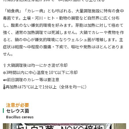
「給食病」「カレー病」とも呼ばれる、大量調理施設に特有の食中
毒菌です。土壌・河川・ヒト・動物の腸管など自然界に広く分布
し、酸素のない嫌気的環境を好みます。芽胞は加熱に対して極めて
強く、通常の加熱調理では死滅しません。大鍋でカレーや煮物を作
ると、鍋の中心が嫌気的環境になりウェルシュ菌が増殖します。主
症状は軽度〜中程度の腹痛・下痢で、嘔吐や発熱はほとんどありま
せん。
🥄大鍋調理後は均一にかき混ぜ冷却
❄️3時間以内に中心温度を10℃以下に冷却
🍛前日調理のカレー等は要注意
🌡再加熱は75℃以上で1分以上（全体を均一に）
注意が必要
セレウス菌
Bacillus cereus