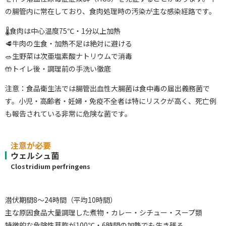
の腸管内に常在しており、食肉処理時の汚染が主な感染経路です。
🌡食肉は中心温度75℃・1分以上加熱
🥩牛肉の生食・加熱不足は絶対に避ける
🥗生野菜は次亜塩素酸ナトリウムで消毒
🤲トイレ後・調理前の手洗い徹底
注意：食品衛生法では腸管出血性大腸菌は食中毒の届出義務菌で
す。小児・高齢者・妊婦・免疫不全者は特にリスクが高く、死亡例
も報告されている非常に危険な菌です。
注意が必要
ウェルシュ菌
Clostridium perfringens
潜伏期間8〜24時間（平均10時間）
主な原因食品大量調理した煮物・カレー・シチュー・スープ類
特徴的な危険性芽胞が100℃・6時間の加熱でも生き残る