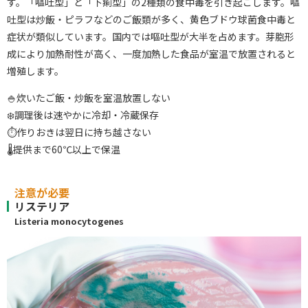
す。「嘔吐型」と「下痢型」の2種類の食中毒を引き起こします。嘔
吐型は炒飯・ピラフなどのご飯類が多く、黄色ブドウ球菌食中毒と
症状が類似しています。国内では嘔吐型が大半を占めます。芽胞形
成により加熱耐性が高く、一度加熱した食品が室温で放置されると
増殖します。
🍚炊いたご飯・炒飯を室温放置しない
❄️調理後は速やかに冷却・冷蔵保存
⏱作りおきは翌日に持ち越さない
🌡提供まで60℃以上で保温
注意が必要
リステリア
Listeria monocytogenes