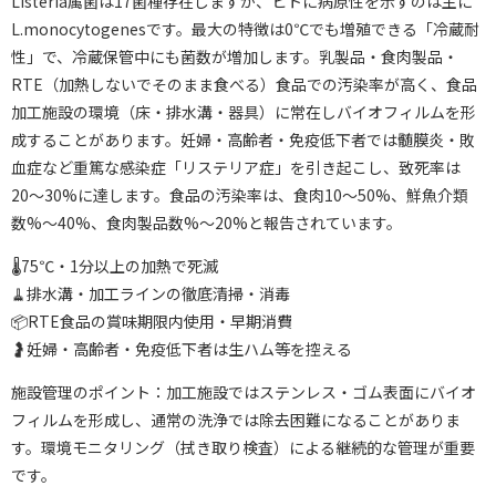
Listeria属菌は17菌種存在しますが、ヒトに病原性を示すのは主に
L.monocytogenesです。最大の特徴は0℃でも増殖できる「冷蔵耐
性」で、冷蔵保管中にも菌数が増加します。乳製品・食肉製品・
RTE（加熱しないでそのまま食べる）食品での汚染率が高く、食品
加工施設の環境（床・排水溝・器具）に常在しバイオフィルムを形
成することがあります。妊婦・高齢者・免疫低下者では髄膜炎・敗
血症など重篤な感染症「リステリア症」を引き起こし、致死率は
20〜30%に達します。食品の汚染率は、食肉10〜50%、鮮魚介類
数%〜40%、食肉製品数%〜20%と報告されています。
🌡75℃・1分以上の加熱で死滅
🧹排水溝・加工ラインの徹底清掃・消毒
📦RTE食品の賞味期限内使用・早期消費
🤰妊婦・高齢者・免疫低下者は生ハム等を控える
施設管理のポイント：加工施設ではステンレス・ゴム表面にバイオ
フィルムを形成し、通常の洗浄では除去困難になることがありま
す。環境モニタリング（拭き取り検査）による継続的な管理が重要
です。