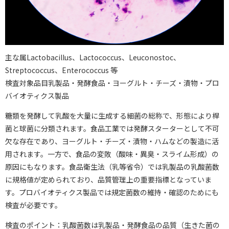
主な属Lactobacillus、Lactococcus、Leuconostoc、
Streptococcus、Enterococcus 等
検査対象品目乳製品・発酵食品・ヨーグルト・チーズ・漬物・プロ
バイオティクス製品
糖類を発酵して乳酸を大量に生成する細菌の総称で、形態により桿
菌と球菌に分類されます。食品工業では発酵スターターとして不可
欠な存在であり、ヨーグルト・チーズ・漬物・ハムなどの製造に活
用されます。一方で、食品の変敗（酸味・異臭・スライム形成）の
原因にもなります。食品衛生法（乳等省令）では乳製品の乳酸菌数
に規格値が定められており、品質管理上の重要指標となっていま
す。プロバイオティクス製品では規定菌数の維持・確認のためにも
検査が必要です。
検査のポイント：乳酸菌数は乳製品・発酵食品の品質（生きた菌の