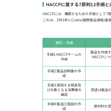
HACCPに属する7原則12手順と
HACCPには、構築するための手順として7
これは、1993年にCodex(国際食品規格)
原則・手順
製品を作成
手順1:HACCPチームの
HACCP
作成
手順2:製品説明書の作
成
手順3:意図する用途及
び対象となる消費者の
用途は製品
確認
手順4:製造工程図の作
原材料の
成