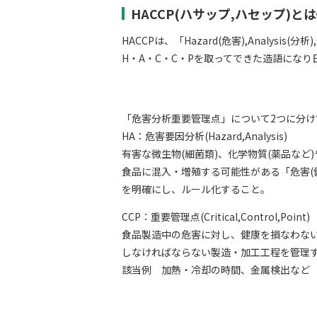
HACCP(ハサップ,ハセップ)と
HACCPは、「Hazard(危害),Analysis(分析),
H・A・C・C・Pを取ってできた造語にな
「危害分析重要管理点」について2つに分け
HA：危害要因分析(Hazard,Analysis)
有害な微生物(細菌類)、化学物質(薬品など
食品に混入・増殖する可能性がある「危害(
を明確にし、ルール化すること。
CCP：重要管理点(Critical,Control,Point)
食品製造中の危害に対し、健康を損なわない
しなければならない製造・加工工程を管理
該当例 加熱・冷却の時間、金属検出など