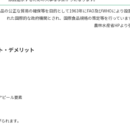
食品の公正な貿易の確保等を目的として1963年にFAO及びWHOにより設
れた国際的な政府機関とされ、国際食品規格の策定等を行っていま
農林水産省HPより
ット・デメリット
アピール要素
げられます。