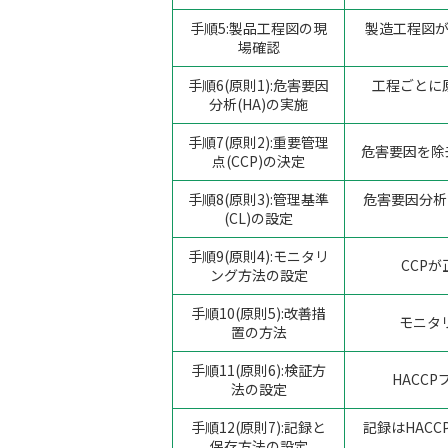
手順5:製品工程図の現
製造工程図
場確認
手順6(原則1):危害要因
工程ごとに
分析(HA)の実施
手順7(原則2):重要管理
危害要因を除
点(CCP)の決定
手順8(原則3):管理基準
危害要因分析
(CL)の設定
手順9(原則4):モニタリ
CCP
ング方法の設定
手順10(原則5):改善措
モニタ
置の方法
手順11(原則6):検証方
HACC
法の設定
手順12(原則7):記録と
記録はHAC
保存方法の設定